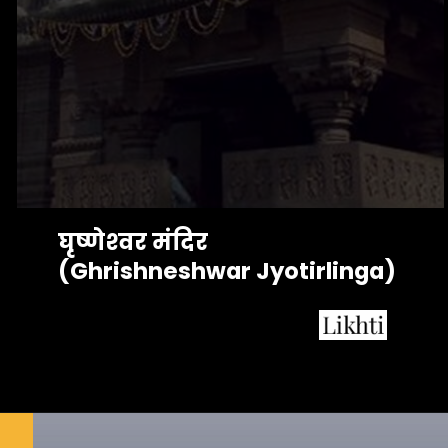
घृष्‍णेश्‍वर मंदिर 
(Ghrishneshwar Jyotirlinga)