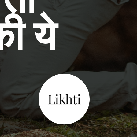
तो 
 ये 