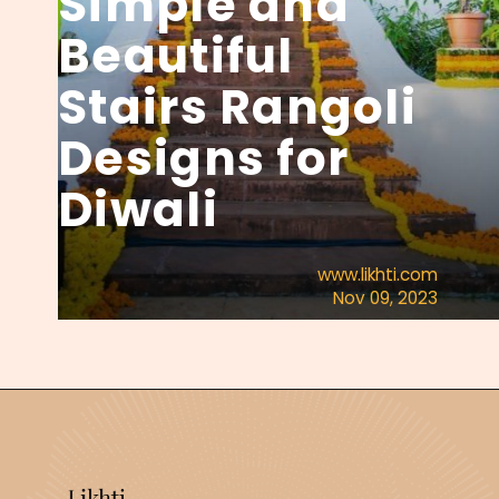
Simple and 
Beautiful 
Stairs Rangoli 
Designs for 
Diwali 
www.likhti.com
Nov 09, 2023