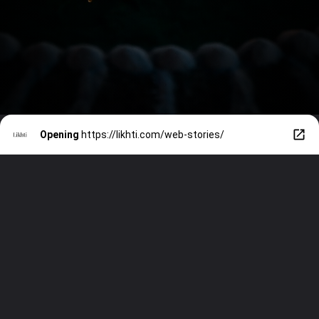
Opening
https://likhti.com/web-stories/