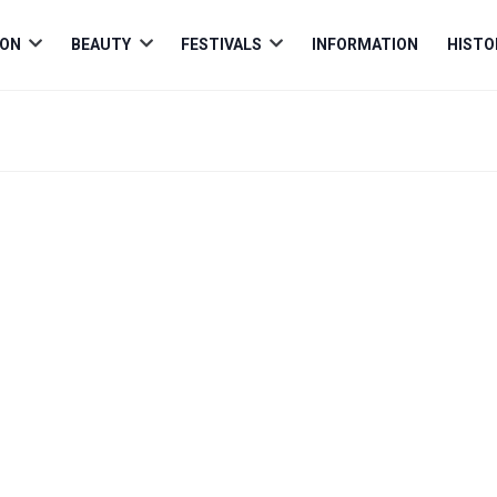
ION
BEAUTY
FESTIVALS
INFORMATION
HISTO
Open
Open
Open
menu
menu
menu