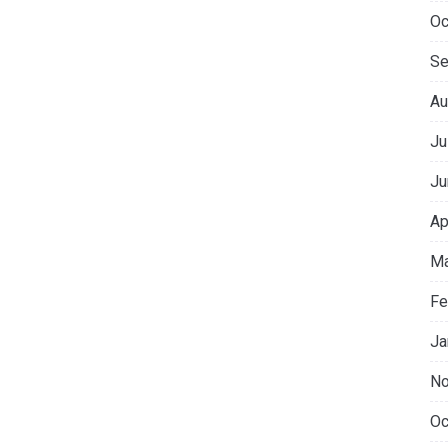
Oc
Se
Au
Ju
Ju
Ap
Ma
Fe
Ja
No
Oc