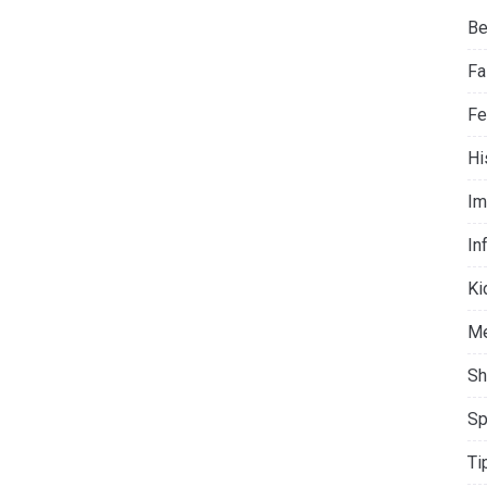
Be
Fa
Fe
Hi
Im
In
Ki
M
Sh
Sp
Ti