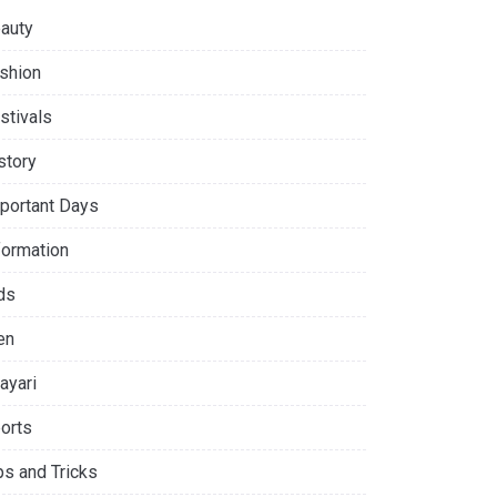
auty
shion
stivals
story
portant Days
formation
ds
en
ayari
orts
ps and Tricks