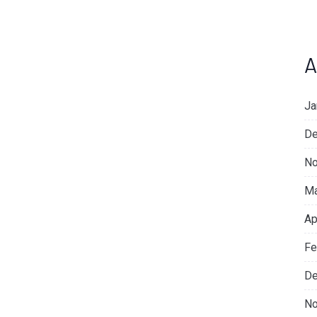
A
Ja
De
No
Ma
Ap
Fe
De
No