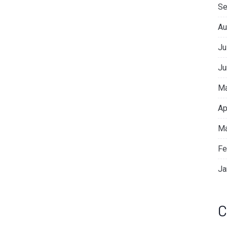
Se
Au
Ju
Ju
Ma
Ap
Ma
Fe
Ja
C