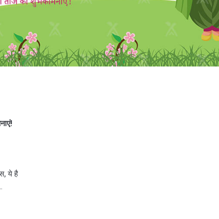
ाएं!
, ये है
…