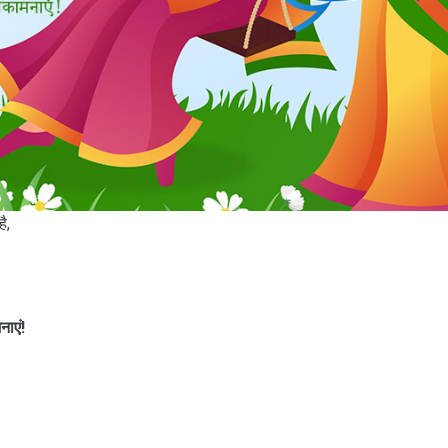
ै,
ाएं!