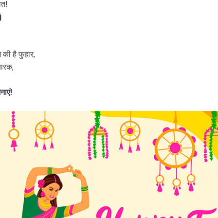
ात!
j
श की है फुहार,
बारक,
ाएं!