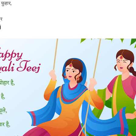
 फुहार,
ार
j